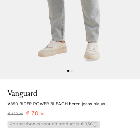
Vanguard
V850 RIDER POWER BLEACH heren jeans blauw
€
70
,
€
139
,
99
00
Je spaarbonus voor dit product is € 3,50