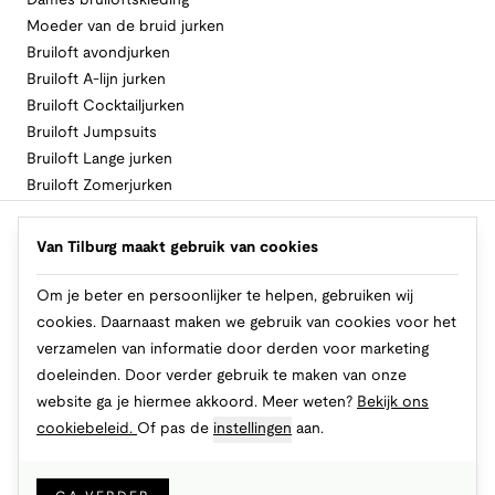
Dames bruiloftskleding
Moeder van de bruid jurken
Bruiloft avondjurken
Bruiloft A-lijn jurken
Bruiloft Cocktailjurken
Bruiloft Jumpsuits
Bruiloft Lange jurken
Bruiloft Zomerjurken
Volg Van Tilburg
Van Tilburg maakt gebruik van cookies
Om je beter en persoonlijker te helpen, gebruiken wij
cookies. Daarnaast maken we gebruik van cookies voor het
Makkelijk en veilig betalen
verzamelen van informatie door derden voor marketing
doeleinden. Door verder gebruik te maken van onze
website ga je hiermee akkoord. Meer weten?
Bekijk ons
cookiebeleid.
Of pas de
instellingen
aan.
© 2026 Van Tilburg Online