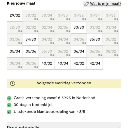
Kies jouw maat
Wat is mijn maat?
29/32
30/32
30/34
31/30
31/32
31/34
31/36
32/30
32/32
32/34
32/36
33/30
33/32
33/34
33/36
34/30
34/32
34/34
34/36
35/30
35/32
35/34
35/36
36/30
36/32
36/34
36/36
38/32
38/34
38/36
40/32
40/34
42/32
42/34
Volgende werkdag verzonden
Gratis verzending vanaf € 59,95 in Nederland
30 dagen bedenktijd
Uitstekende klantbeoordeling van 4,8/5