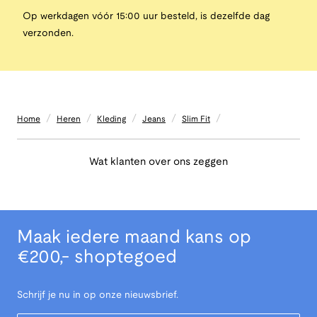
Op werkdagen vóór 15:00 uur besteld, is dezelfde dag
verzonden.
/
/
/
/
/
Home
Heren
Kleding
Jeans
Slim Fit
Wat klanten over ons zeggen
Maak iedere maand kans op
€200,- shoptegoed
Schrijf je nu in op onze nieuwsbrief.
Your Email