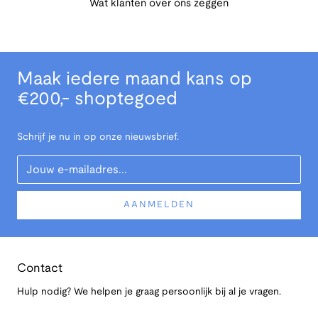
Wat klanten over ons zeggen
Maak iedere maand kans op
€200,- shoptegoed
Schrijf je nu in op onze nieuwsbrief.
Your Email
AANMELDEN
Contact
Hulp nodig? We helpen je graag persoonlijk bij al je vragen.