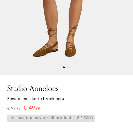
Studio Anneloes
Zena dames korte broek ecru
€
49
,
€
99
,
95
98
Je spaarbonus voor dit product is € 2,50