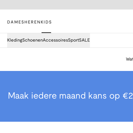
DAMES
HEREN
KIDS
Kleding
Schoenen
Accessoires
Sport
SALE
Wat
Maak iedere maand kans op €2