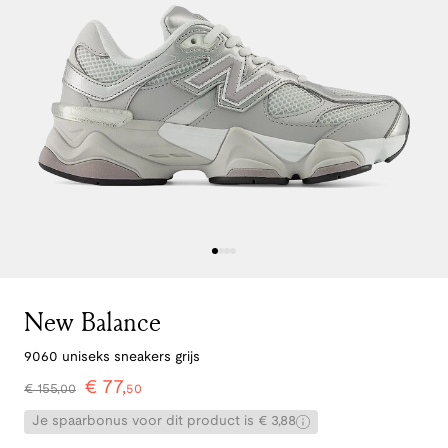
New Balance
9060 uniseks sneakers grijs
€
77
,
€
155
,
00
50
Je spaarbonus voor dit product is € 3,88