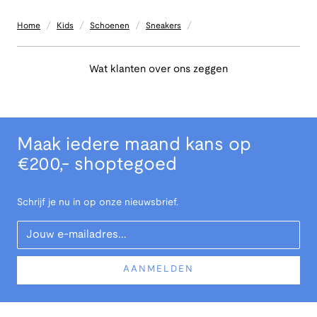
/
/
/
/
Home
Kids
Schoenen
Sneakers
Wat klanten over ons zeggen
Maak iedere maand kans op
€200,- shoptegoed
Schrijf je nu in op onze nieuwsbrief.
Your Email
AANMELDEN