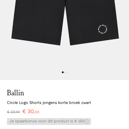
Ballin
Circle Logo Shorts jongens korte broek zwart
€
30
,
€
59
,
99
00
Je spaarbonus voor dit product is € 1,50