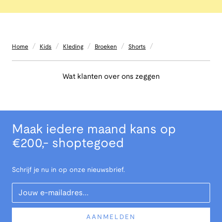
/
/
/
/
/
Home
Kids
Kleding
Broeken
Shorts
Wat klanten over ons zeggen
Maak iedere maand kans op
€200,- shoptegoed
Schrijf je nu in op onze nieuwsbrief.
Your Email
AANMELDEN