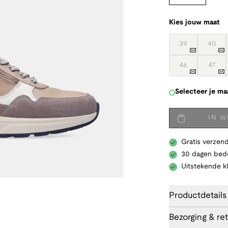
Kies jouw maat
39
40
46
47
Selecteer je ma
IN 
Gratis verzend
30 dagen bede
Uitstekende k
Productdetails
Bezorging & re