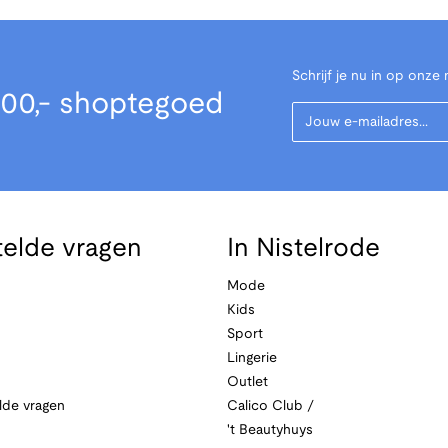
Schrijf je nu in op onze 
00,- shoptegoed
Your Email
telde vragen
In Nistelrode
Mode
Kids
Sport
Lingerie
Outlet
lde vragen
Calico Club /
't Beautyhuys