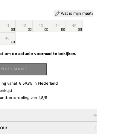
Wat is mijn maat?
41
42
43
44
45
48
at om de actuele voorraad te bekijken.
WINKELMAND
ing vanaf € 59,95 in Nederland
nktijd
lantbeoordeling van 4,8/5
tour