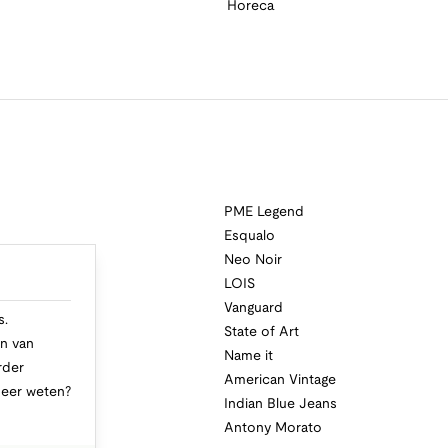
Horeca
PME Legend
Esqualo
Neo Noir
a
LOIS
i
Vanguard
s.
State of Art
n van
Name it
rder
American Vintage
Meer weten?
Indian Blue Jeans
Antony Morato