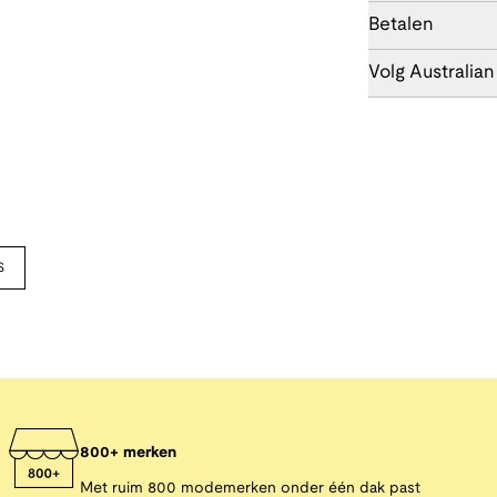
Betalen
Volg Australian
S
800+ merken
Met ruim 800 modemerken onder één dak past