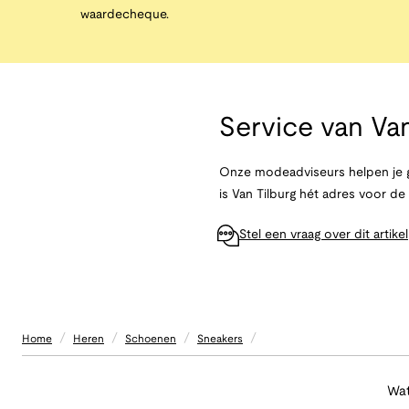
waardecheque.
Service van
Van
Onze modeadviseurs helpen je g
is Van Tilburg hét adres voor d
Stel een vraag over dit artikel
/
/
/
/
Home
Heren
Schoenen
Sneakers
Wat