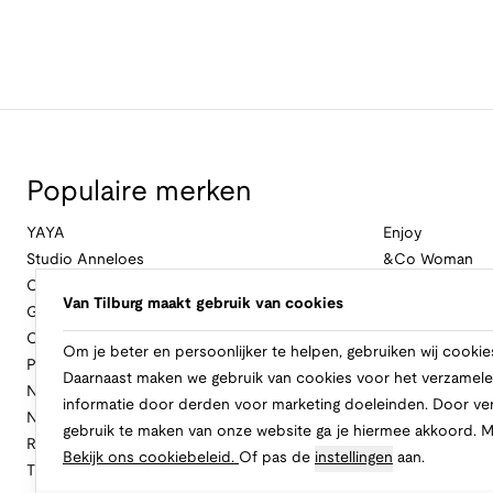
Populaire merken
YAYA
Enjoy
Studio Anneloes
&Co Woman
Cambio
Nukus
Van Tilburg maakt gebruik van cookies
Geisha
Law Of The Se
Cast Iron
Cavallaro Napol
Om je beter en persoonlijker te helpen, gebruiken wij cookie
Profuomo
Ballin
Daarnaast maken we gebruik van cookies voor het verzamele
No Excess
Only
informatie door derden voor marketing doeleinden. Door ve
New Balance
Freebird
gebruik te maken van onze website ga je hiermee akkoord. 
Rinascimento
Alix The Label
Bekijk ons cookiebeleid.
Of pas de
instellingen
aan.
Tramontana
CASAMODA