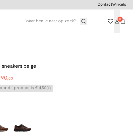
Contact
Winkels
 sneakers beige
€
90
,
00
or dit product is € 4,50