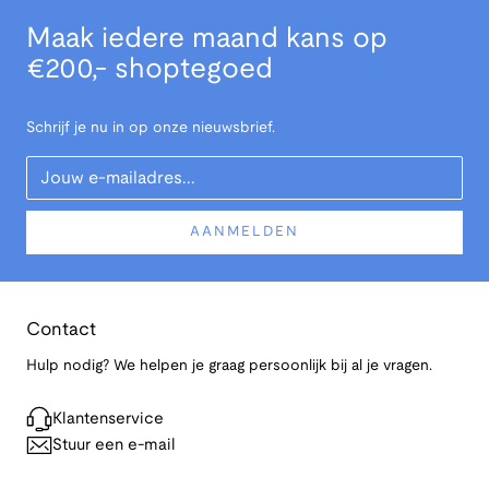
Maak iedere maand kans op
€200,- shoptegoed
Schrijf je nu in op onze nieuwsbrief.
Your Email
AANMELDEN
Contact
Hulp nodig? We helpen je graag persoonlijk bij al je vragen.
Klantenservice
Stuur een e-mail