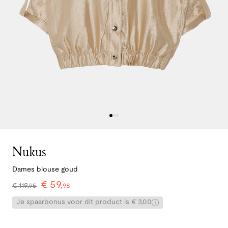
Nukus
Dames blouse goud
€
59
,
€
119
,
95
98
Je spaarbonus voor dit product is € 3,00