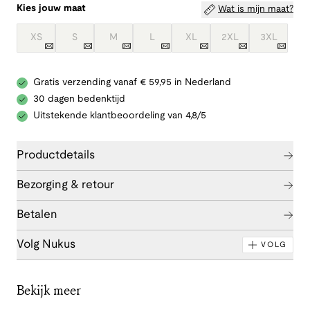
Kies jouw maat
Wat is mijn maat?
XS
S
M
L
XL
2XL
3XL
Gratis verzending vanaf € 59,95 in Nederland
30 dagen bedenktijd
Uitstekende klantbeoordeling van 4,8/5
Productdetails
Bezorging & retour
Betalen
Volg Nukus
VOLG
Bekijk meer