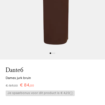
Dante6
Dames jurk bruin
€
84
,
€
169
,
00
50
Je spaarbonus voor dit product is € 4,23