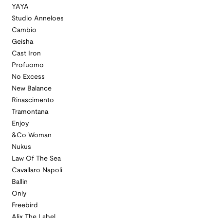
YAYA
Studio Anneloes
Cambio
Geisha
Cast Iron
Profuomo
No Excess
New Balance
Rinascimento
Tramontana
Enjoy
&Co Woman
Nukus
Law Of The Sea
Cavallaro Napoli
Ballin
Only
Freebird
Alix The Label