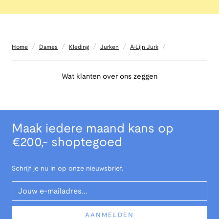
/
/
/
/
/
Home
Dames
Kleding
Jurken
A-Lijn Jurk
Wat klanten over ons zeggen
Maak iedere maand kans op
€200,- shoptegoed
Schrijf je nu in op onze nieuwsbrief.
Your Email
AANMELDEN