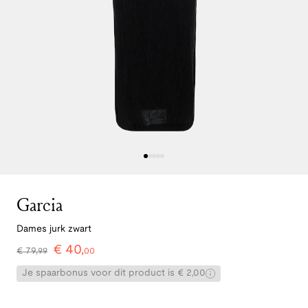
Garcia
Dames jurk zwart
€
40
,
€
79
,
99
00
Je spaarbonus voor dit product is € 2,00