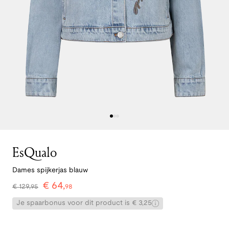
EsQualo
Dames spijkerjas blauw
€
64
,
€
129
,
95
98
Je spaarbonus voor dit product is € 3,25