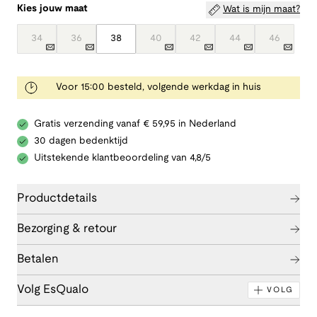
Kies jouw maat
Wat is mijn maat?
34
36
38
40
42
44
46
Voor 15:00 besteld, volgende werkdag in huis
Gratis verzending vanaf € 59,95 in Nederland
30 dagen bedenktijd
Uitstekende klantbeoordeling van 4,8/5
Productdetails
Bezorging & retour
Betalen
Volg EsQualo
VOLG