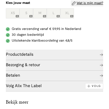
Kies jouw maat
Wat is mijn maat?
XS
S
M
L
XL
Gratis verzending vanaf € 59,95 in Nederland
30 dagen bedenktijd
Uitstekende klantbeoordeling van 4,8/5
Productdetails
Bezorging & retour
Betalen
Volg Alix The Label
VOLG
Bekijk meer