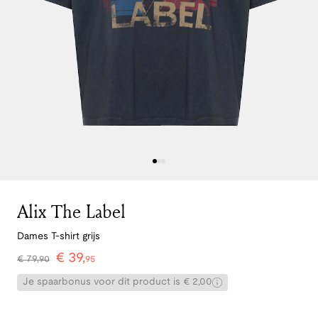
Alix The Label
Dames T-shirt grijs
€
39
,
€
79
,
90
95
Je spaarbonus voor dit product is € 2,00