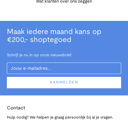
Wat klanten over ons zeggen
Maak iedere maand kans op
€200,- shoptegoed
Schrijf je nu in op onze nieuwsbrief.
Your Email
AANMELDEN
Contact
Hulp nodig? We helpen je graag persoonlijk bij al je vragen.