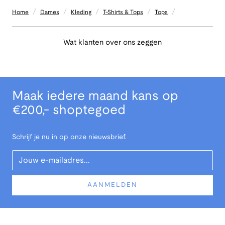
/
/
/
/
/
Home
Dames
Kleding
T-Shirts & Tops
Tops
Wat klanten over ons zeggen
Maak iedere maand kans op
€200,- shoptegoed
Schrijf je nu in op onze nieuwsbrief.
Your Email
AANMELDEN