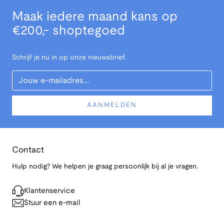
Maak iedere maand kans op
€200,- shoptegoed
Schrijf je nu in op onze nieuwsbrief.
Your Email
AANMELDEN
Contact
Hulp nodig? We helpen je graag persoonlijk bij al je vragen.
Klantenservice
Stuur een e-mail