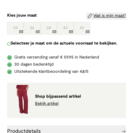
Kies jouw maat
Wat is mijn maat?
34
36
38
40
42
Selecteer je maat om de actuele voorraad te bekijken.
Gratis verzending vanaf € 59,95 in Nederland
30 dagen bedenktijd
Uitstekende klantbeoordeling van 4,8/5
Shop bijpassend artikel
Bekijk artikel
Productdetails