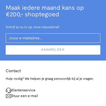
Maak iedere maand kans op
€200,- shoptegoed
Schrijf je nu in op onze nieuwsbrief.
Your Email
AANMELDEN
Contact
Hulp nodig? We helpen je graag persoonlijk bij al je vragen.
Klantenservice
Stuur een e-mail