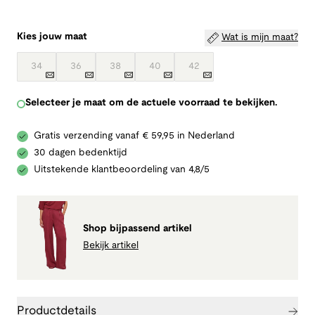
Kies jouw maat
Wat is mijn maat?
34
36
38
40
42
Selecteer je maat om de actuele voorraad te bekijken.
Gratis verzending vanaf € 59,95 in Nederland
30 dagen bedenktijd
Uitstekende klantbeoordeling van 4,8/5
Shop bijpassend artikel
Bekijk artikel
Productdetails