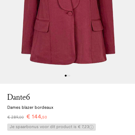
Dante6
Dames blazer bordeaux
€
144
,
€
289
,
00
50
Je spaarbonus voor dit product is € 7,23