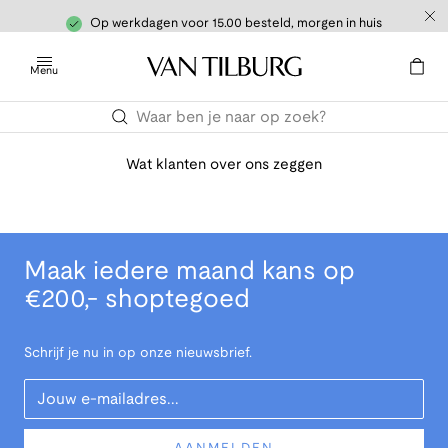
Op werkdagen voor 15.00 besteld, morgen in huis
Menu
Wat klanten over ons zeggen
Maak iedere maand kans op
€200,- shoptegoed
Schrijf je nu in op onze nieuwsbrief.
Your Email