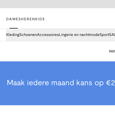
DAMES
HEREN
KIDS
Kleding
Schoenen
Accessoires
Lingerie en nachtmode
Sport
SA
Wat
Maak iedere maand kans op €2