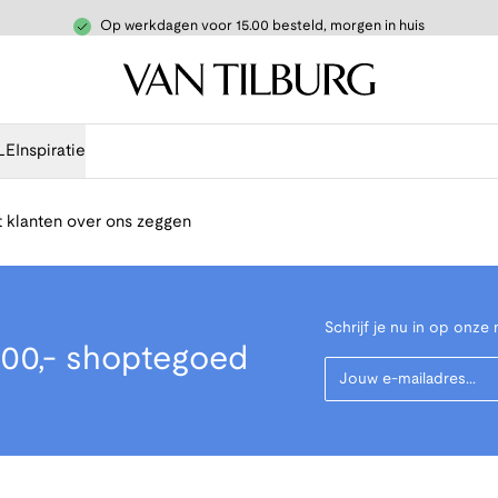
Op werkdagen voor 15.00 besteld, morgen in huis
LE
Inspiratie
 klanten over ons zeggen
Schrijf je nu in op onze 
00,- shoptegoed
Your Email