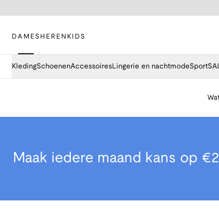
DAMES
HEREN
KIDS
Kleding
Schoenen
Accessoires
Lingerie en nachtmode
Sport
SA
Wat
Maak iedere maand kans op €2