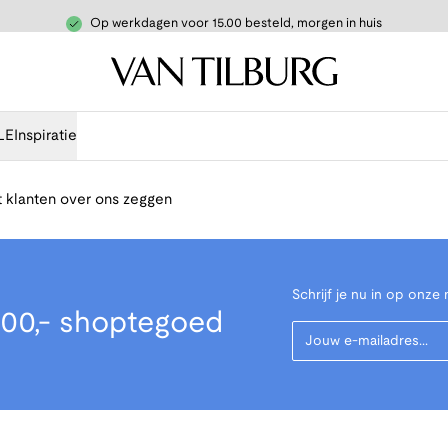
Op werkdagen voor 15.00 besteld, morgen in huis
LE
Inspiratie
 klanten over ons zeggen
Schrijf je nu in op onze 
00,- shoptegoed
Your Email