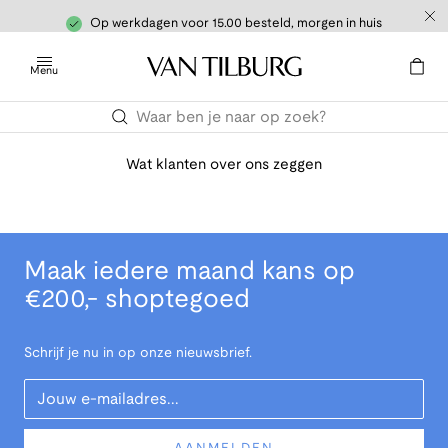
Op werkdagen voor 15.00 besteld, morgen in huis
Menu
Wat klanten over ons zeggen
Maak iedere maand kans op
€200,- shoptegoed
Schrijf je nu in op onze nieuwsbrief.
Your Email