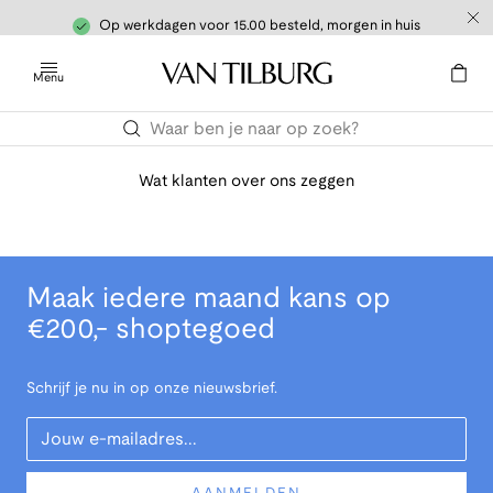
Op werkdagen voor 15.00 besteld, morgen in huis
Menu
Wat klanten over ons zeggen
Maak iedere maand kans op
€200,- shoptegoed
Schrijf je nu in op onze nieuwsbrief.
Your Email