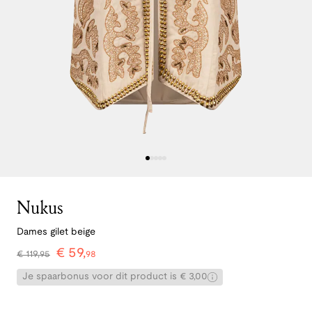
Nukus
Dames gilet beige
€
59
,
€
119
,
95
98
Je spaarbonus voor dit product is € 3,00