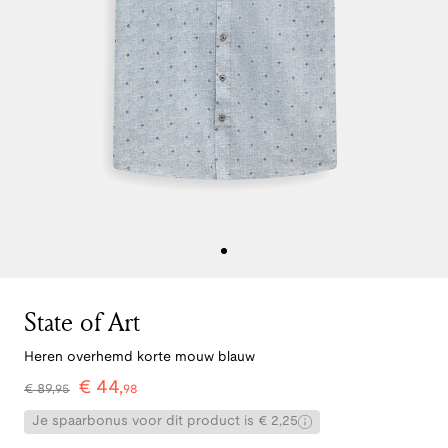
State of Art
Heren overhemd korte mouw blauw
€
44
,
€
89
,
95
98
Je spaarbonus voor dit product is € 2,25