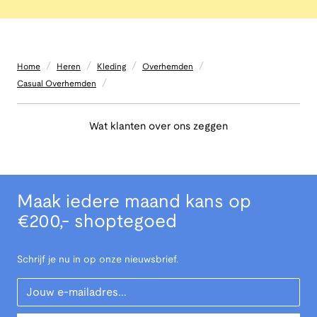
/
/
/
/
Home
Heren
Kleding
Overhemden
/
Casual Overhemden
Wat klanten over ons zeggen
Maak iedere maand kans op
€200,- shoptegoed
Schrijf je nu in op onze nieuwsbrief.
Your Email