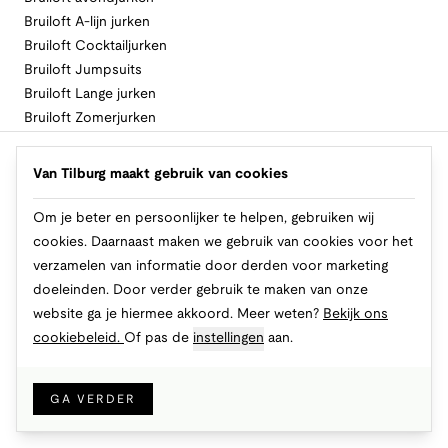
Bruiloft A-lijn jurken
Bruiloft Cocktailjurken
Bruiloft Jumpsuits
Bruiloft Lange jurken
Bruiloft Zomerjurken
Volg Van Tilburg
Van Tilburg maakt gebruik van cookies
Om je beter en persoonlijker te helpen, gebruiken wij
cookies. Daarnaast maken we gebruik van cookies voor het
Makkelijk en veilig betalen
verzamelen van informatie door derden voor marketing
doeleinden. Door verder gebruik te maken van onze
website ga je hiermee akkoord. Meer weten?
Bekijk ons
cookiebeleid.
Of pas de
instellingen
aan.
© 2026 Van Tilburg Online
Cookies
Privacy
Algemene voorwaarden
GA VERDER
IN WINKELMAND