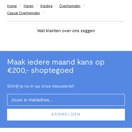
/
/
/
/
Home
Heren
Kleding
Overhemden
/
Casual Overhemden
Wat klanten over ons zeggen
Maak iedere maand kans op
€200,- shoptegoed
Schrijf je nu in op onze nieuwsbrief.
Your Email
AANMELDEN