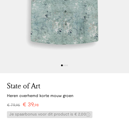
State of Art
Heren overhemd korte mouw groen
€
39
,
€
79
,
95
98
Je spaarbonus voor dit product is € 2,00