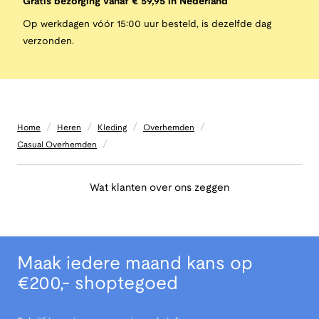
Gratis bezorging vanaf € 59,95 in Nederland
Op werkdagen vóór 15:00 uur besteld, is dezelfde dag
verzonden.
/
/
/
/
Home
Heren
Kleding
Overhemden
/
Casual Overhemden
Wat klanten over ons zeggen
Maak iedere maand kans op
€200,- shoptegoed