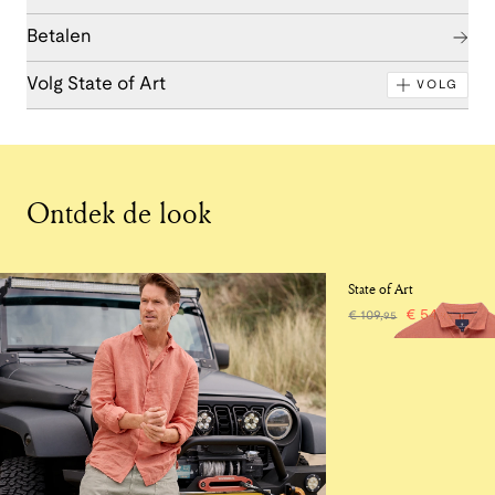
Betalen
Volg State of Art
VOLG
Ontdek de look
-50%
State of Art
€
54
,
€
109
,
95
98