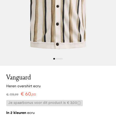
Vanguard
Heren overshirt ecru
€
60
,
€
119
,
99
00
Je spaarbonus voor dit product is € 3,00
In 2 kleuren
ecru