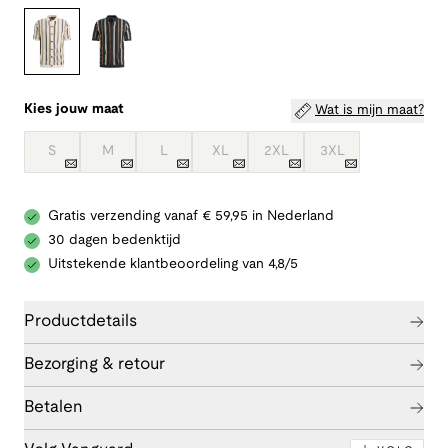
Kies jouw maat
Wat is mijn maat?
S
M
L
XL
2XL
3XL
Gratis verzending vanaf € 59,95 in Nederland
30 dagen bedenktijd
Uitstekende klantbeoordeling van 4,8/5
Productdetails
Bezorging & retour
Betalen