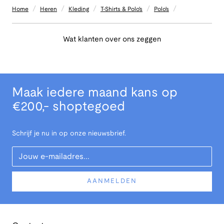
/
/
/
/
/
Home
Heren
Kleding
T-Shirts & Polo's
Polo's
Wat klanten over ons zeggen
Maak iedere maand kans op
€200,- shoptegoed
Schrijf je nu in op onze nieuwsbrief.
Your Email
AANMELDEN