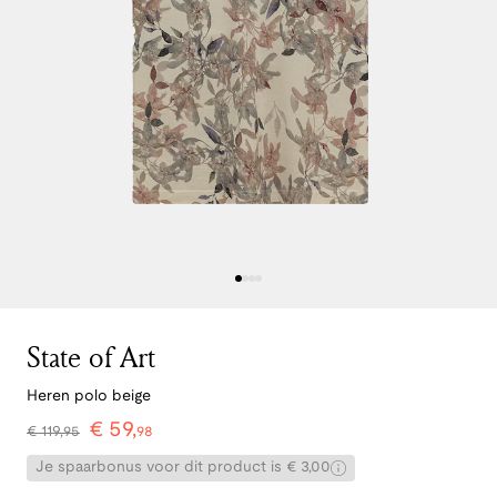
State of Art
Heren polo beige
€
59
,
€
119
,
95
98
Je spaarbonus voor dit product is € 3,00