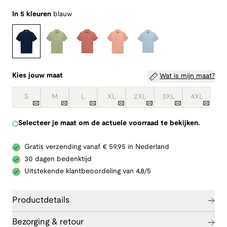
In 5 kleuren
blauw
Kies jouw maat
Wat is mijn maat?
S
M
L
XL
2XL
3XL
4XL
Selecteer je maat om de actuele voorraad te bekijken.
Gratis verzending vanaf € 59,95 in Nederland
30 dagen bedenktijd
Uitstekende klantbeoordeling van 4,8/5
Productdetails
Bezorging & retour