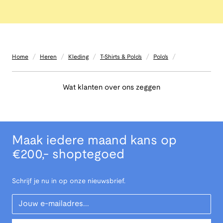
/
/
/
/
/
Home
Heren
Kleding
T-Shirts & Polo's
Polo's
Wat klanten over ons zeggen
Maak iedere maand kans op
€200,- shoptegoed
Schrijf je nu in op onze nieuwsbrief.
Your Email