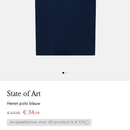
State of Art
Heren polo blauw
€
34
,
€
69
,
95
98
Je spaarbonus voor dit product is € 1,75