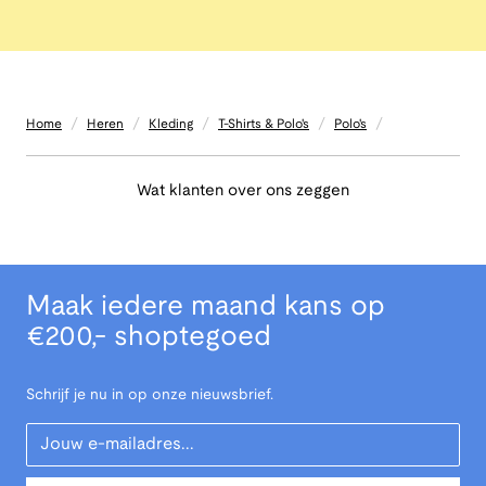
/
/
/
/
/
Home
Heren
Kleding
T-Shirts & Polo's
Polo's
Wat klanten over ons zeggen
Maak iedere maand kans op
€200,- shoptegoed
Schrijf je nu in op onze nieuwsbrief.
Your Email