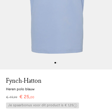
Fynch-Hatton
Heren polo blauw
€
25
,
€
49
,
99
00
Je spaarbonus voor dit product is € 1,25