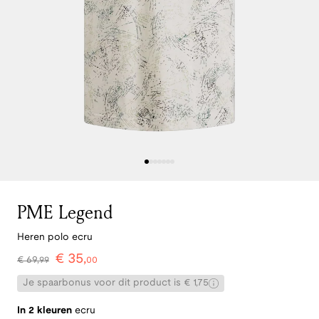
PME Legend
Heren polo ecru
€
35
,
€
69
,
99
00
Je spaarbonus voor dit product is € 1,75
In 2 kleuren
ecru