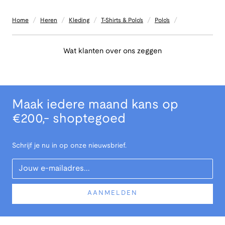
/
/
/
/
/
Home
Heren
Kleding
T-Shirts & Polo's
Polo's
Wat klanten over ons zeggen
Maak iedere maand kans op
€200,- shoptegoed
Schrijf je nu in op onze nieuwsbrief.
Your Email
AANMELDEN