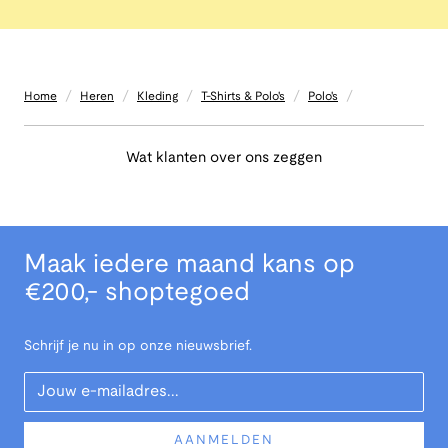
/
/
/
/
/
Home
Heren
Kleding
T-Shirts & Polo's
Polo's
Wat klanten over ons zeggen
Maak iedere maand kans op
€200,- shoptegoed
Schrijf je nu in op onze nieuwsbrief.
Your Email
AANMELDEN