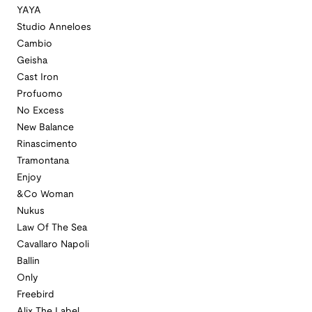
YAYA
Studio Anneloes
Cambio
Geisha
Cast Iron
Profuomo
No Excess
New Balance
Rinascimento
Tramontana
Enjoy
&Co Woman
Nukus
Law Of The Sea
Cavallaro Napoli
Ballin
Only
Freebird
Alix The Label