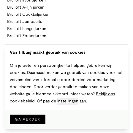
Bruiloft avondjurken
Bruiloft A-lijn jurken
Bruiloft Cocktailjurken
Bruiloft Jumpsuits
Bruiloft Lange jurken
Bruiloft Zomerjurken
Volg Van Tilburg
Van Tilburg maakt gebruik van cookies
Om je beter en persoonlijker te helpen, gebruiken wij
cookies. Daarnaast maken we gebruik van cookies voor het
Makkelijk en veilig betalen
verzamelen van informatie door derden voor marketing
doeleinden. Door verder gebruik te maken van onze
website ga je hiermee akkoord. Meer weten?
Bekijk ons
cookiebeleid.
Of pas de
instellingen
aan.
© 2026 Van Tilburg Online
Cookies
Privacy
Algemene voorwaarden
GA VERDER
IN WINKELMAND