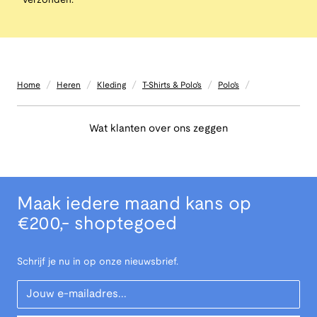
verzonden.
/
/
/
/
/
Home
Heren
Kleding
T-Shirts & Polo's
Polo's
Wat klanten over ons zeggen
Maak iedere maand kans op
€200,- shoptegoed
Schrijf je nu in op onze nieuwsbrief.
Your Email