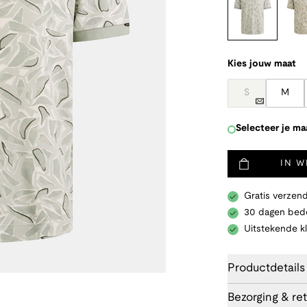
Kies jouw maat
S
M
Selecteer je ma
IN 
Gratis verzend
30 dagen bede
Uitstekende k
Productdetails
Bezorging & re