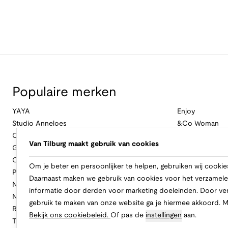
Populaire merken
YAYA
Enjoy
Studio Anneloes
&Co Woman
Cambio
Nukus
Van Tilburg maakt gebruik van cookies
Geisha
Law Of The Se
Cast Iron
Cavallaro Napol
Om je beter en persoonlijker te helpen, gebruiken wij cookie
Profuomo
Ballin
Daarnaast maken we gebruik van cookies voor het verzamele
No Excess
Only
informatie door derden voor marketing doeleinden. Door ve
New Balance
Freebird
gebruik te maken van onze website ga je hiermee akkoord. 
Rinascimento
Alix The Label
Bekijk ons cookiebeleid.
Of pas de
instellingen
aan.
Tramontana
CASAMODA