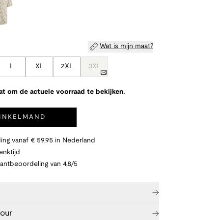
Wat is mijn maat?
L
XL
2XL
3XL
at om de actuele voorraad te bekijken.
WINKELMAND
ing vanaf € 59,95 in Nederland
nktijd
lantbeoordeling van 4,8/5
tour