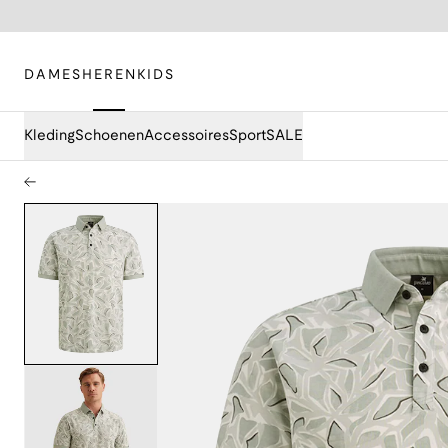
DAMES
HEREN
KIDS
Kleding
Schoenen
Accessoires
Sport
SALE