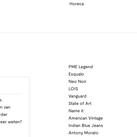
Horeca
PME Legend
Esqualo
Neo Noir
a
LOIS
i
Vanguard
s.
State of Art
n van
Name it
rder
American Vintage
Meer weten?
Indian Blue Jeans
Antony Morato