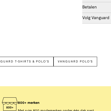
Betalen
Volg Vanguard
GUARD T-SHIRTS & POLO'S
VANGUARD POLO'S
800+ merken
Met ruim 800 modemerken onder één dak past