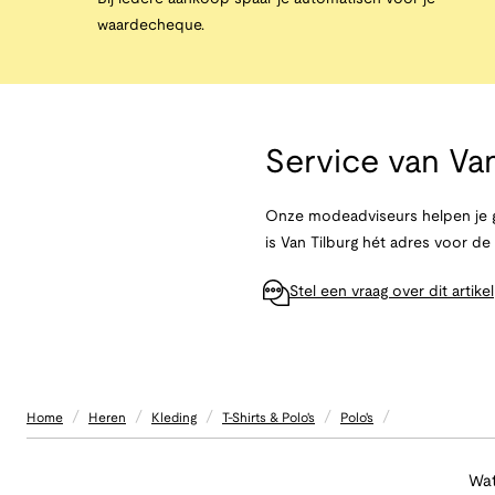
waardecheque.
Service van
Van
Onze modeadviseurs helpen je g
is Van Tilburg hét adres voor d
Stel een vraag over dit artikel
/
/
/
/
/
Home
Heren
Kleding
T-Shirts & Polo's
Polo's
Wat