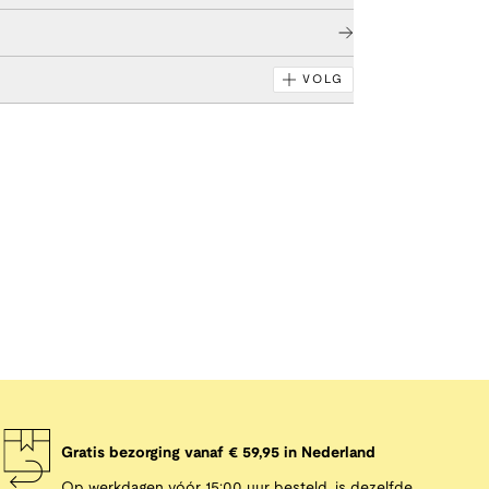
VOLG
Gratis bezorging vanaf € 59,95 in Nederland
Op werkdagen vóór 15:00 uur besteld, is dezelfde