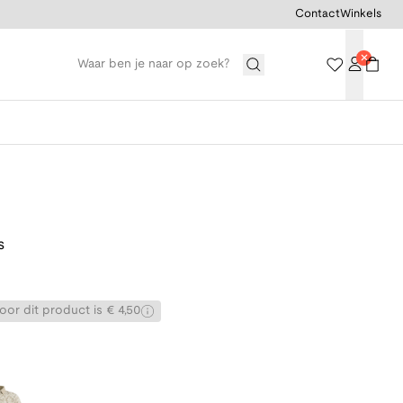
Contact
Winkels
s
or dit product is € 4,50