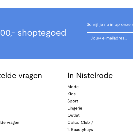
Schrijf je nu in op onze 
00,- shoptegoed
Your Email
telde vragen
In Nistelrode
Mode
Kids
Sport
Lingerie
Outlet
lde vragen
Calico Club /
't Beautyhuys