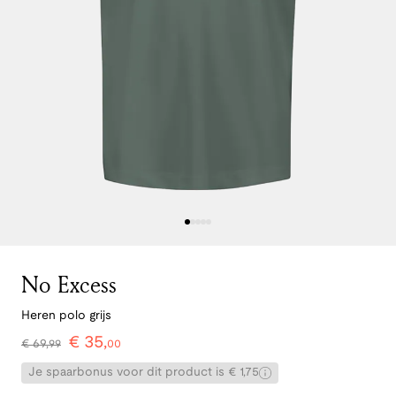
No Excess
Heren polo grijs
€
35
,
€
69
,
99
00
Je spaarbonus voor dit product is € 1,75