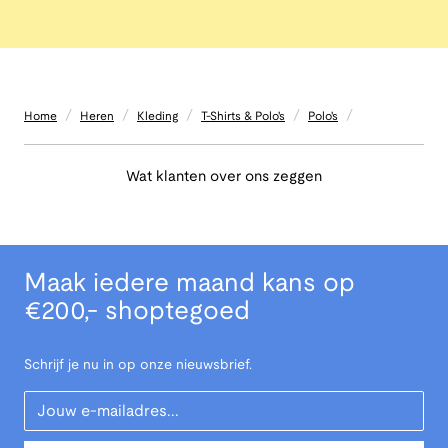
/
/
/
/
/
Home
Heren
Kleding
T-Shirts & Polo's
Polo's
Wat klanten over ons zeggen
Maak iedere maand kans op
€200,- shoptegoed
Schrijf je nu in op onze nieuwsbrief.
Your Email