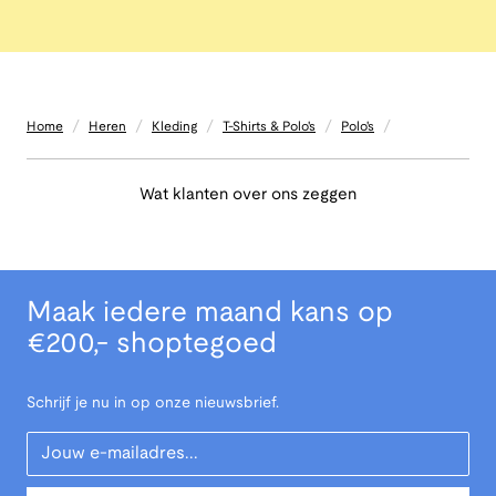
/
/
/
/
/
Home
Heren
Kleding
T-Shirts & Polo's
Polo's
Wat klanten over ons zeggen
Maak iedere maand kans op
€200,- shoptegoed
Schrijf je nu in op onze nieuwsbrief.
Your Email