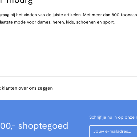
 Tilburg
raag bij het vinden van de juiste artikelen. Met meer dan 800 toona
e laatste mode voor dames, heren, kids, schoenen en sport.
 klanten over ons zeggen
Schrijf je nu in op onze 
00,- shoptegoed
Your Email