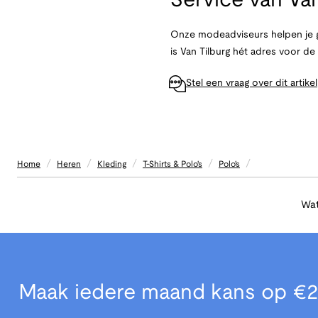
Service van
Van
Onze modeadviseurs helpen je g
is Van Tilburg hét adres voor d
Stel een vraag over dit artikel
/
/
/
/
/
Home
Heren
Kleding
T-Shirts & Polo's
Polo's
Wat
Maak iedere maand kans op €2