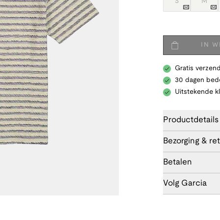
S
M
IN 
Gratis verzend
30 dagen bede
Uitstekende k
Productdetails
Bezorging & re
Betalen
Volg Garcia