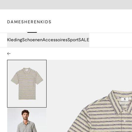
DAMES
HEREN
KIDS
Kleding
Schoenen
Accessoires
Sport
SALE