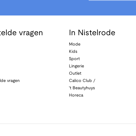
telde vragen
In Nistelrode
Mode
Kids
Sport
Lingerie
Outlet
lde vragen
Calico Club /
't Beautyhuys
Horeca