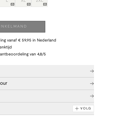
L
XL
2XL
WINKELMAND
ing vanaf € 59,95 in Nederland
nktijd
lantbeoordeling van 4,8/5
tour
VOLG