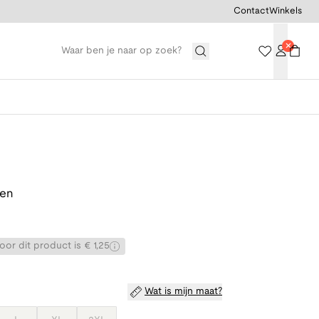
Contact
Winkels
oen
or dit product is € 1,25
Wat is mijn maat?