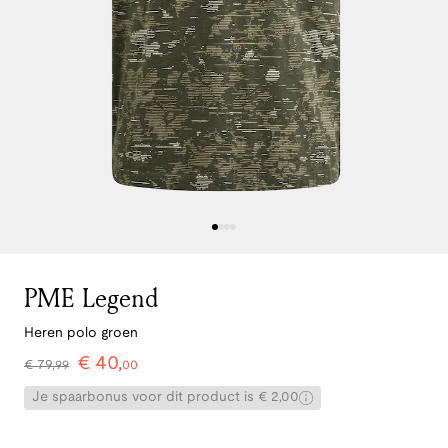
PME Legend
Heren polo groen
€
40
,
€
79
,
99
00
Je spaarbonus voor dit product is € 2,00