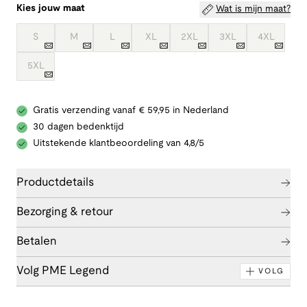
Kies jouw maat
Wat is mijn maat?
S
M
L
XL
2XL
3XL
4XL
5XL
Gratis verzending vanaf € 59,95 in Nederland
30 dagen bedenktijd
Uitstekende klantbeoordeling van 4,8/5
Productdetails
Bezorging & retour
Betalen
Volg PME Legend
VOLG