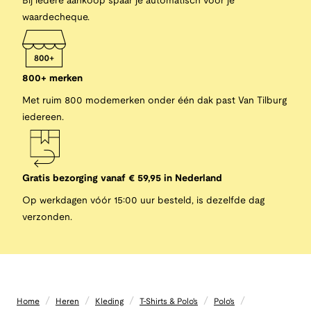
Bij iedere aankoop spaar je automatisch voor je
waardecheque.
800+ merken
Met ruim 800 modemerken onder één dak past Van Tilburg
iedereen.
Gratis bezorging vanaf € 59,95 in Nederland
Op werkdagen vóór 15:00 uur besteld, is dezelfde dag
verzonden.
/
/
/
/
/
Home
Heren
Kleding
T-Shirts & Polo's
Polo's