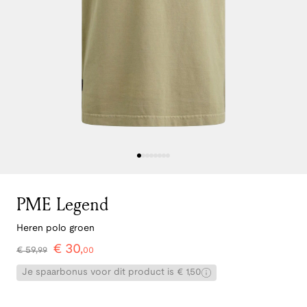
PME Legend
Heren polo groen
€
30
,
€
59
,
99
00
Je spaarbonus voor dit product is € 1,50