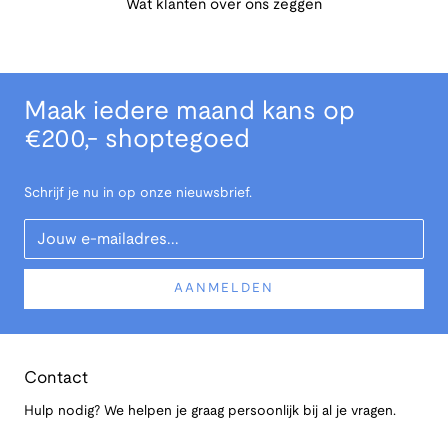
Wat klanten over ons zeggen
Maak iedere maand kans op
€200,- shoptegoed
Schrijf je nu in op onze nieuwsbrief.
Your Email
AANMELDEN
Contact
Hulp nodig? We helpen je graag persoonlijk bij al je vragen.