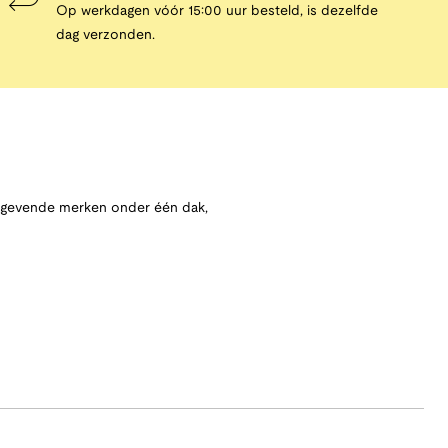
Op werkdagen vóór 15:00 uur besteld, is dezelfde
dag verzonden.
angevende merken onder één dak,