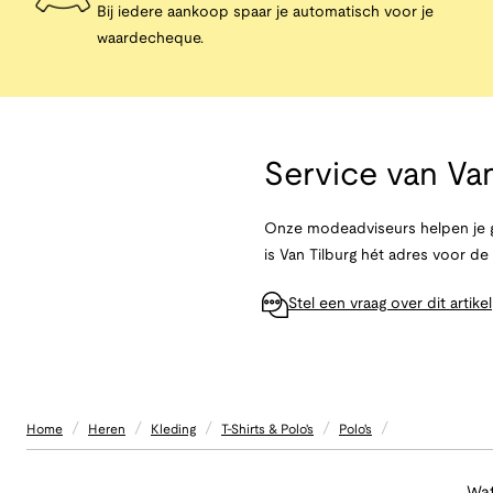
Bij iedere aankoop spaar je automatisch voor je
waardecheque.
Service van
Van
Onze modeadviseurs helpen je g
is Van Tilburg hét adres voor d
Stel een vraag over dit artikel
/
/
/
/
/
Home
Heren
Kleding
T-Shirts & Polo's
Polo's