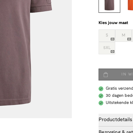
Kies jouw maat
S
M
5XL
IN 
Gratis verzend
30 dagen bede
Uitstekende k
Productdetails
Bezorging & re