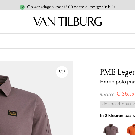
Op werkdagen voor 15.00 besteld, morgen in huis
PME Lege
Heren polo paa
€
35
,
€
69
,
99
00
Je spaarbonus vo
In 2 kleuren
paars