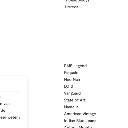
't Beautyhuys
Horeca
PME Legend
Esqualo
Neo Noir
a
LOIS
i
Vanguard
s.
State of Art
n van
Name it
rder
American Vintage
Meer weten?
Indian Blue Jeans
Antony Morato