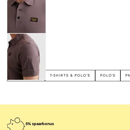
Bekijk meer
PME LEGEND
T-SHIRTS & POLO'S
POLO'S
P
5% spaarbonus