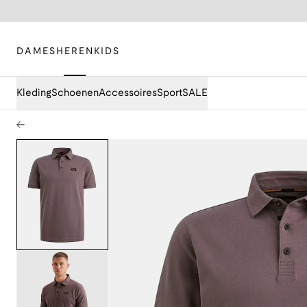
DAMES
HEREN
KIDS
Kleding
Schoenen
Accessoires
Sport
SALE