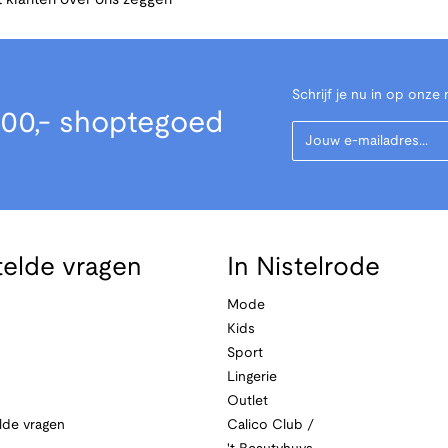
 klanten over ons zeggen
Schrijf je nu in op onze 
00,- shoptegoed
Your Email
telde vragen
In Nistelrode
Mode
Kids
Sport
Lingerie
Outlet
lde vragen
Calico Club /