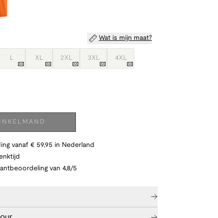
Wat is mijn maat?
L
XL
2XL
3XL
4XL
WINKELMAND
ing vanaf € 59,95 in Nederland
nktijd
lantbeoordeling van 4,8/5
tour