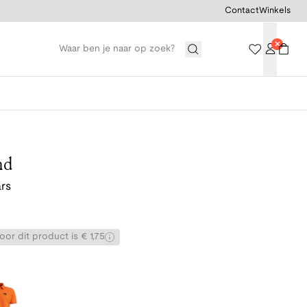
Contact
Winkels
nd
rs
or dit product is € 1,75