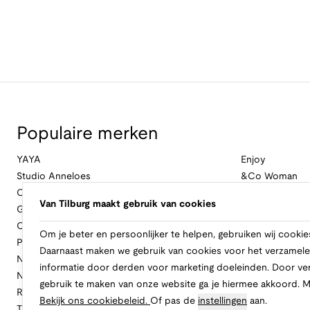
Populaire merken
YAYA
Enjoy
Studio Anneloes
&Co Woman
Cambio
Nukus
Van Tilburg maakt gebruik van cookies
Geisha
Law Of The Se
Cast Iron
Cavallaro Napol
Om je beter en persoonlijker te helpen, gebruiken wij cookie
Profuomo
Ballin
Daarnaast maken we gebruik van cookies voor het verzamele
No Excess
Only
informatie door derden voor marketing doeleinden. Door ve
New Balance
Freebird
gebruik te maken van onze website ga je hiermee akkoord. 
Rinascimento
Alix The Label
Bekijk ons cookiebeleid.
Of pas de
instellingen
aan.
Tramontana
CASAMODA