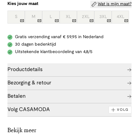
Kies jouw maat
Wat is mijn maat?
S
M
L
XL
2XL
3XL
4XL
Gratis verzending vanaf € 59,95 in Nederland
30 dagen bedenktijd
Uitstekende klantbeoordeling van 4,8/5
Productdetails
Bezorging & retour
Betalen
Volg CASAMODA
VOLG
Bekijk meer