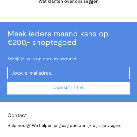
Wat klanten over ons zeggen
Maak iedere maand kans op
€200,- shoptegoed
Schrijf je nu in op onze nieuwsbrief.
Your Email
AANMELDEN
Contact
Hulp nodig? We helpen je graag persoonlijk bij al je vragen.