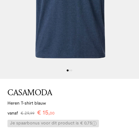
CASAMODA
Heren T-shirt blauw
€
15
,
vanaf
€
29
,
99
00
Je spaarbonus voor dit product is € 0,75