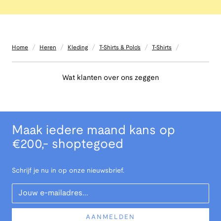
/
/
/
/
/
Home
Heren
Kleding
T-Shirts & Polo's
T-Shirts
Wat klanten over ons zeggen
Maak iedere maand kans op
€200,- shoptegoed
Schrijf je nu in op onze nieuwsbrief.
Your Email
AANMELDEN