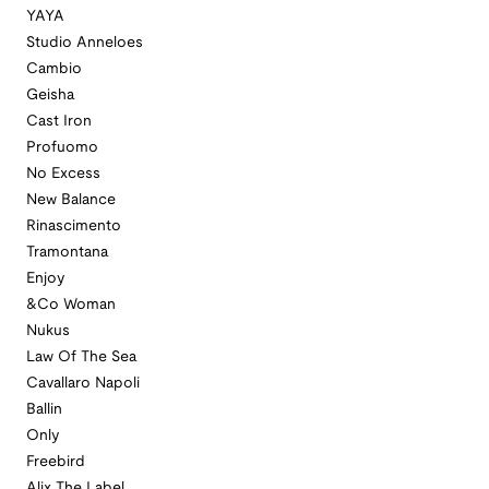
YAYA
Studio Anneloes
Cambio
Geisha
Cast Iron
Profuomo
No Excess
New Balance
Rinascimento
Tramontana
Enjoy
&Co Woman
Nukus
Law Of The Sea
Cavallaro Napoli
Ballin
Only
Freebird
Alix The Label