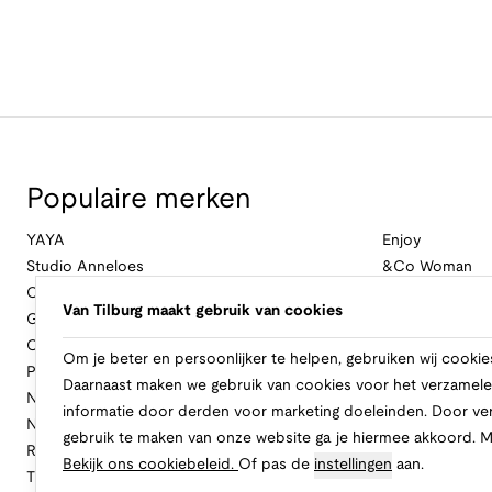
Populaire merken
YAYA
Enjoy
Studio Anneloes
&Co Woman
Cambio
Nukus
Van Tilburg maakt gebruik van cookies
Geisha
Law Of The Se
Cast Iron
Cavallaro Napol
Om je beter en persoonlijker te helpen, gebruiken wij cookie
Profuomo
Ballin
Daarnaast maken we gebruik van cookies voor het verzamele
No Excess
Only
informatie door derden voor marketing doeleinden. Door ve
New Balance
Freebird
gebruik te maken van onze website ga je hiermee akkoord. 
Rinascimento
Alix The Label
Bekijk ons cookiebeleid.
Of pas de
instellingen
aan.
Tramontana
CASAMODA