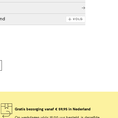
end
VOLG
Gratis bezorging vanaf € 59,95 in Nederland
Op werkdagen vóór 15:00 uur besteld, is dezelfde