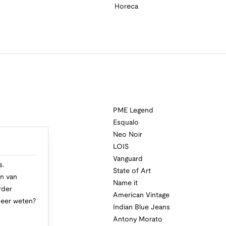
Horeca
PME Legend
Esqualo
Neo Noir
a
LOIS
i
Vanguard
s.
State of Art
n van
Name it
rder
American Vintage
Meer weten?
Indian Blue Jeans
Antony Morato