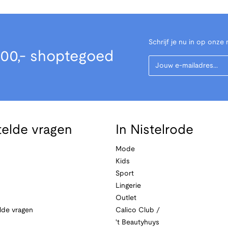
Schrijf je nu in op onze 
00,- shoptegoed
Your Email
telde vragen
In Nistelrode
Mode
Kids
Sport
Lingerie
Outlet
lde vragen
Calico Club /
't Beautyhuys