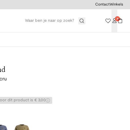
Contact
Winkels
nd
cru
or dit product is € 3,00