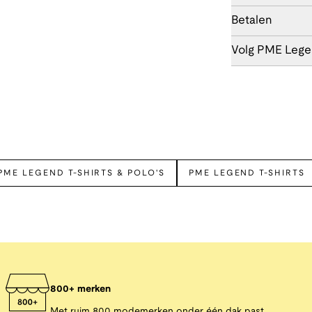
Betalen
Volg PME Leg
PME LEGEND T-SHIRTS & POLO'S
PME LEGEND T-SHIRTS
800+ merken
Met ruim 800 modemerken onder één dak past