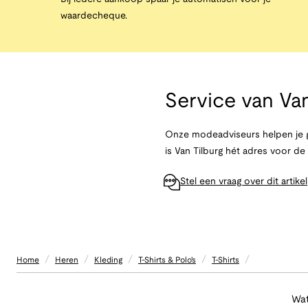
waardecheque.
Service van
Van
Onze modeadviseurs helpen je g
is Van Tilburg hét adres voor d
Stel een vraag over dit artikel
/
/
/
/
/
Home
Heren
Kleding
T-Shirts & Polo's
T-Shirts
Wat