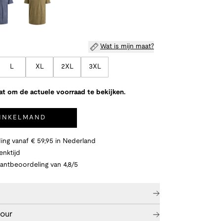
Wat is mijn maat?
L
XL
2XL
3XL
at om de actuele voorraad te bekijken.
WINKELMAND
ing vanaf € 59,95 in Nederland
nktijd
lantbeoordeling van 4,8/5
tour