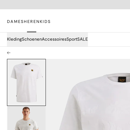
DAMES
HEREN
KIDS
Kleding
Schoenen
Accessoires
Sport
SALE