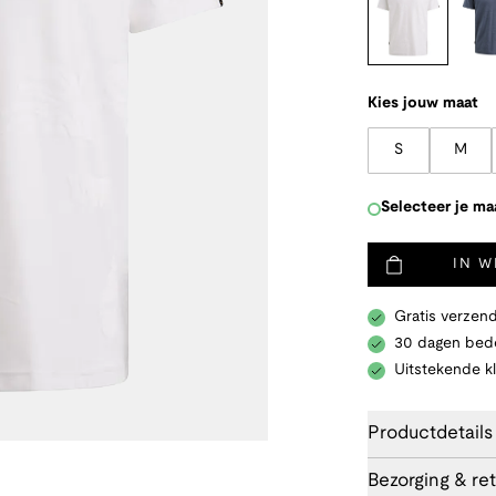
Kies jouw maat
S
M
Selecteer je ma
IN 
Gratis verzend
30 dagen bede
Uitstekende k
Productdetails
Bezorging & re