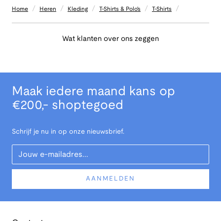
/
/
/
/
/
Home
Heren
Kleding
T-Shirts & Polo's
T-Shirts
Wat klanten over ons zeggen
Maak iedere maand kans op
€200,- shoptegoed
Schrijf je nu in op onze nieuwsbrief.
Your Email
AANMELDEN