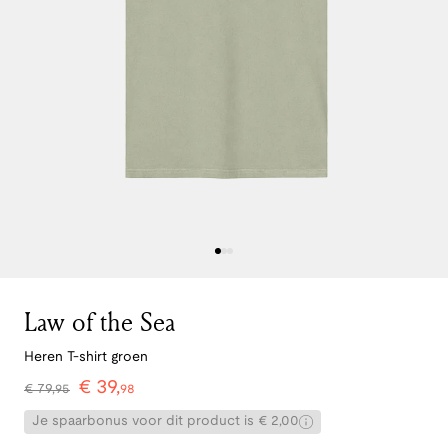
Law of the Sea
Heren T-shirt groen
€
39
,
€
79
,
95
98
Je spaarbonus voor dit product is € 2,00