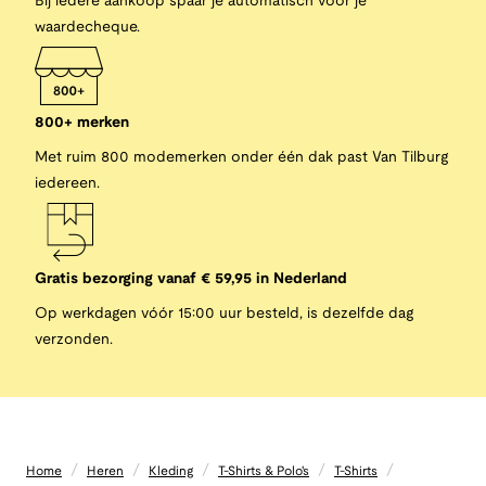
Bij iedere aankoop spaar je automatisch voor je
waardecheque.
800+ merken
Met ruim 800 modemerken onder één dak past Van Tilburg
iedereen.
Gratis bezorging vanaf € 59,95 in Nederland
Op werkdagen vóór 15:00 uur besteld, is dezelfde dag
verzonden.
/
/
/
/
/
Home
Heren
Kleding
T-Shirts & Polo's
T-Shirts