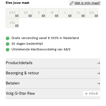
Kies jouw maat
Wat is mijn maat?
XXS
XS
S
M
L
XL
2XL
3XL
Gratis verzending vanaf € 59,95 in Nederland
30 dagen bedenktijd
Uitstekende klantbeoordeling van 4,8/5
Productdetails
Bezorging & retour
Betalen
Volg G-Star Raw
VOLG