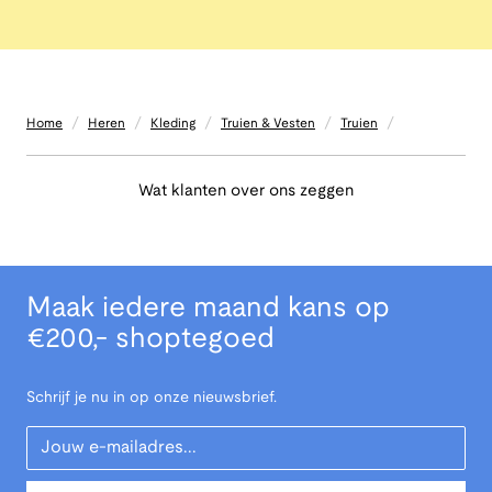
/
/
/
/
/
Home
Heren
Kleding
Truien & Vesten
Truien
Wat klanten over ons zeggen
Maak iedere maand kans op
€200,- shoptegoed
Schrijf je nu in op onze nieuwsbrief.
Your Email