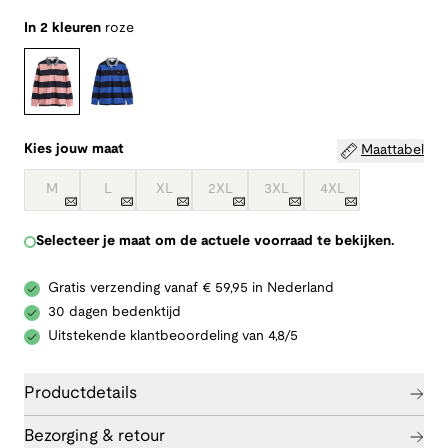
In 2 kleuren
roze
Kies jouw maat
Maattabel
M
L
XL
2XL
3XL
4XL
Selecteer je maat om de actuele voorraad te bekijken.
Gratis verzending vanaf € 59,95 in Nederland
30 dagen bedenktijd
Uitstekende klantbeoordeling van 4,8/5
Productdetails
Bezorging & retour