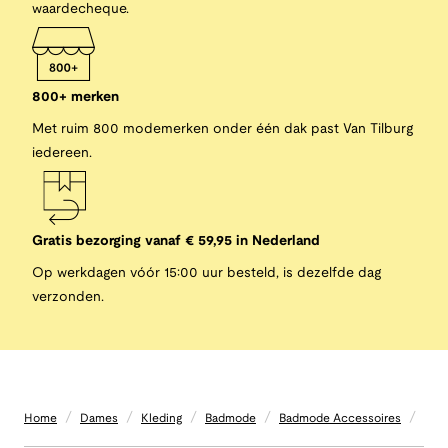
waardecheque.
800+ merken
Met ruim 800 modemerken onder één dak past Van Tilburg
iedereen.
Gratis bezorging vanaf € 59,95 in Nederland
Op werkdagen vóór 15:00 uur besteld, is dezelfde dag
verzonden.
/
/
/
/
/
Home
Dames
Kleding
Badmode
Badmode Accessoires