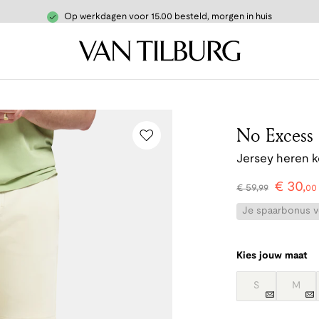
Op werkdagen voor 15.00 besteld, morgen in huis
No Excess
Jersey heren k
€
30
,
€
59
,
99
00
Je spaarbonus vo
Kies jouw maat
S
M