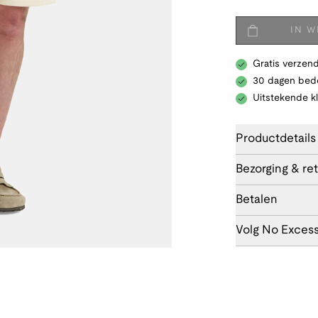
IN 
Gratis verzend
30 dagen bede
Uitstekende k
Productdetails
Bezorging & re
Betalen
Volg No Exces