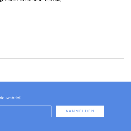
angevende merken onder één dak,
nieuwsbrief.
AANMELDEN