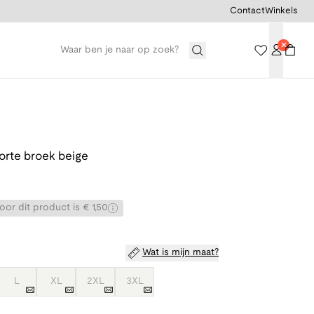
Contact
Winkels
orte broek beige
or dit product is € 1,50
Wat is mijn maat?
L
XL
2XL
3XL