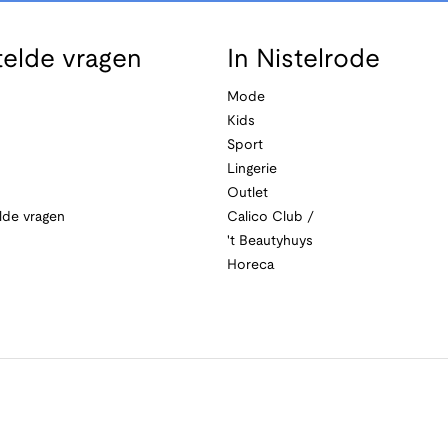
telde vragen
In Nistelrode
Mode
Kids
Sport
Lingerie
Outlet
lde vragen
Calico Club /
't Beautyhuys
Horeca