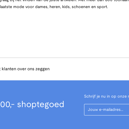
raag bij het vinden van de juiste artikelen. Met meer dan 800 toona
e laatste mode voor dames, heren, kids, schoenen en sport.
 klanten over ons zeggen
Schrijf je nu in op onze 
00,- shoptegoed
Your Email