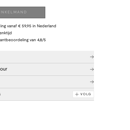
WINKELMAND
ing vanaf € 59,95 in Nederland
nktijd
lantbeoordeling van 4,8/5
tour
s
VOLG