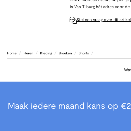
Onze modeadviseurs helpen je g
is Van Tilburg hét adres voor d
Stel een vraag over dit artikel
/
/
/
/
/
Home
Heren
Kleding
Broeken
Shorts
Wat
Maak iedere maand kans op €2