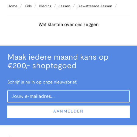
/
/
/
/
/
Home
Kids
Kleding
Jassen
Gewatteerde Jassen
Wat klanten over ons zeggen
Maak iedere maand kans op
€200,- shoptegoed
Schrijf je nu in op onze nieuwsbrief.
Your Email
AANMELDEN