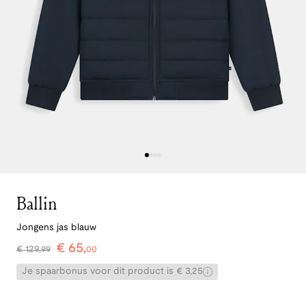
Ballin
Jongens jas blauw
€
65
,
€
129
,
99
00
Je spaarbonus voor dit product is € 3,25