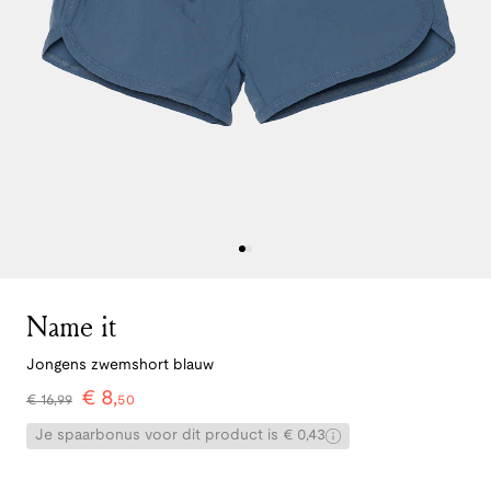
Name it
Jongens zwemshort blauw
€
8
,
€
16
,
99
50
Je spaarbonus voor dit product is € 0,43