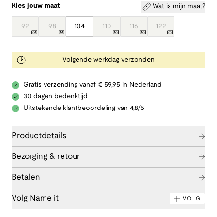
Kies jouw maat
Wat is mijn maat?
92
98
104
110
116
122
Volgende werkdag verzonden
Gratis verzending vanaf € 59,95 in Nederland
30 dagen bedenktijd
Uitstekende klantbeoordeling van 4,8/5
Productdetails
Bezorging & retour
Betalen
Volg Name it
VOLG