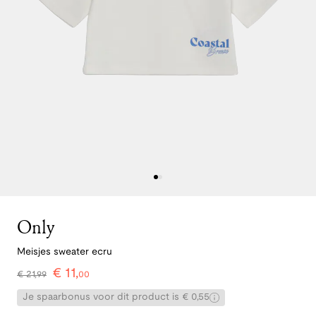
Only
Meisjes sweater ecru
€
11
,
€
21
,
99
00
Je spaarbonus voor dit product is € 0,55