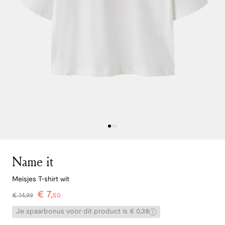
Name it
Meisjes T-shirt wit
€
7
,
€
14
,
99
50
Je spaarbonus voor dit product is € 0,38