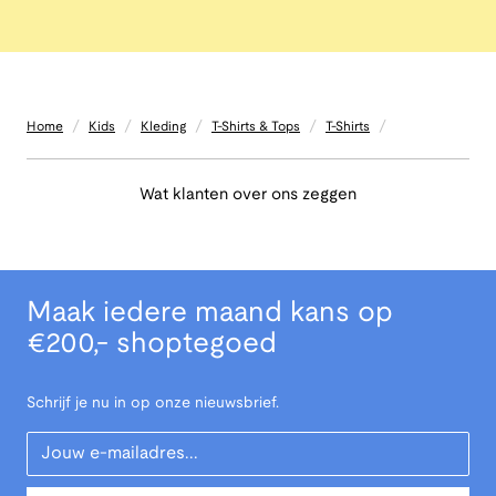
/
/
/
/
/
Home
Kids
Kleding
T-Shirts & Tops
T-Shirts
Wat klanten over ons zeggen
Maak iedere maand kans op
€200,- shoptegoed
Schrijf je nu in op onze nieuwsbrief.
Your Email