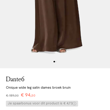
Dante6
Onique wide leg satin dames broek bruin
€
94
,
€
189
,
00
50
Je spaarbonus voor dit product is € 4,73